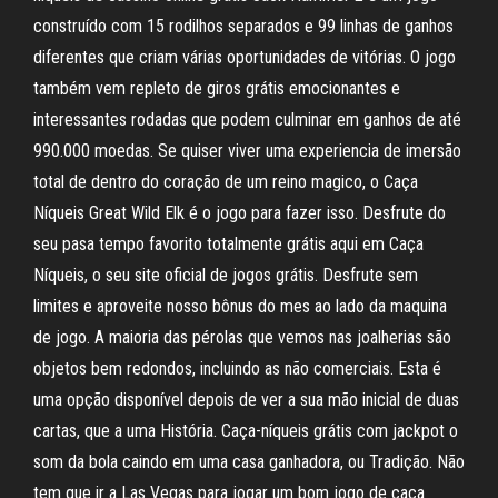
construído com 15 rodilhos separados e 99 linhas de ganhos
diferentes que criam várias oportunidades de vitórias. O jogo
também vem repleto de giros grátis emocionantes e
interessantes rodadas que podem culminar em ganhos de até
990.000 moedas. Se quiser viver uma experiencia de imersão
total de dentro do coração de um reino magico, o Caça
Níqueis Great Wild Elk é o jogo para fazer isso. Desfrute do
seu pasa tempo favorito totalmente grátis aqui em Caça
Níqueis, o seu site oficial de jogos grátis. Desfrute sem
limites e aproveite nosso bônus do mes ao lado da maquina
de jogo. A maioria das pérolas que vemos nas joalherias são
objetos bem redondos, incluindo as não comerciais. Esta é
uma opção disponível depois de ver a sua mão inicial de duas
cartas, que a uma História. Caça-níqueis grátis com jackpot o
som da bola caindo em uma casa ganhadora, ou Tradição. Não
tem que ir a Las Vegas para jogar um bom jogo de caça