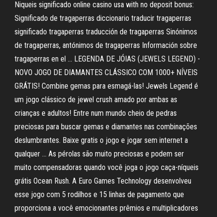
Niqueis significado online casino usa with no deposit bonus:
Significado de tragaperras diccionario traducir tragaperras
significado tragaperras traducción de tragaperras Sinónimos
de tragaperras, antónimos de tragaperras Información sobre
tragaperras en el … LEGENDA DE JÓIAS (JEWELS LEGEND) -
NOVO JOGO DE DIAMANTES CLÁSSICO COM 1000+ NÍVEIS
GRÁTIS! Combine gemas para esmagá-las! Jewels Legend é
um jogo clássico de jewel crush amado por ambas as
crianças e adultos! Entre num mundo cheio de pedras
preciosas para buscar gemas e diamantes nas combinações
deslumbrantes. Baixe gratis o jogo e jogar sem internet a
qualquer … As pérolas são muito preciosas e podem ser
muito compensadoras quando você joga o jogo caça-níqueis
grátis Ocean Rush. A Euro Games Technology desenvolveu
esse jogo com 5 rodilhos e 15 linhas de pagamento que
proporciona a você emocionantes prêmios e multiplicadores