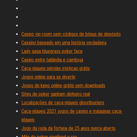
Casino vip room sem códigos de bônus de depósito
Cassino baseado em uma história verdadeira
Lady gaga bluegrass poker face
Casino entre tailândia e camboja
Caça-níqueis pérolas místicas grátis
Jogos online para se divertir
Jogos de keno online grátis sem downloads
Sites de poker ganham dinheiro real
Localizações de caça-níqueis ghostbusters
Caça-níqueis 2021 jogos de casino e máquinas caça-
níqueis
Jogo da roda da fortuna de 25 anos nunca aberto
Mão de poker siegfried e roy