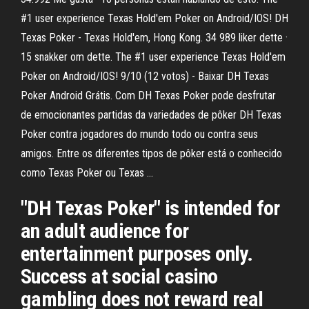
#1 user experience Texas Hold'em Poker on Android/IOS! DH
Texas Poker - Texas Hold'em, Hong Kong. 34 989 liker dette ·
15 snakker om dette. The #1 user experience Texas Hold'em
Poker on Android/IOS! 9/10 (12 votos) - Baixar DH Texas
Poker Android Grátis. Com DH Texas Poker pode desfrutar
de emocionantes partidas da variedades de pôker DH Texas
Poker contra jogadores do mundo todo ou contra seus
amigos. Entre os diferentes tipos de pôker está o conhecido
como Texas Poker ou Texas …
"DH Texas Poker" is intended for
an adult audience for
entertainment purposes only.
Success at social casino
gambling does not reward real