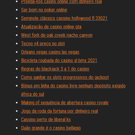
Prenda-nos casino online com dinheiro real
Ser bom no poker online
Seminole clássico cassino hollywood fl 33021
Atualização de casino online gta
West fork de oak creek riacho canyon
Tecno y4 preço no slot
Orleans vegas casino las vegas
Bicicleta roubada do casino xl bmx 2021
Regras do blackjack 3 a 1 do casino
Como ganhar os slots progressivos do jackpot
Bônus em linha do casino livre nenhum depósito exigido
áfrica do sul
Making of sequência de abertura casino royale
Jogo da roda da fortuna por dinheiro real
Cassino perto de liberal ks
Quão grande é o casino bellagio