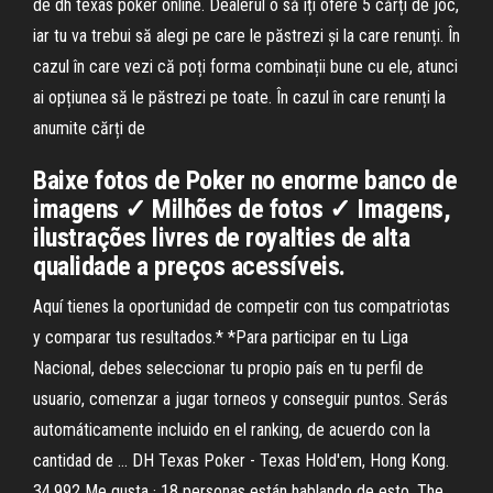
de dh texas poker online. Dealerul o să îți ofere 5 cărți de joc,
iar tu va trebui să alegi pe care le păstrezi și la care renunți. În
cazul în care vezi că poți forma combinații bune cu ele, atunci
ai opțiunea să le păstrezi pe toate. În cazul în care renunți la
anumite cărți de
Baixe fotos de Poker no enorme banco de
imagens ✓ Milhões de fotos ✓ Imagens,
ilustrações livres de royalties de alta
qualidade a preços acessíveis.
Aquí tienes la oportunidad de competir con tus compatriotas
y comparar tus resultados.* *Para participar en tu Liga
Nacional, debes seleccionar tu propio país en tu perfil de
usuario, comenzar a jugar torneos y conseguir puntos. Serás
automáticamente incluido en el ranking, de acuerdo con la
cantidad de … DH Texas Poker - Texas Hold'em, Hong Kong.
34.992 Me gusta · 18 personas están hablando de esto. The