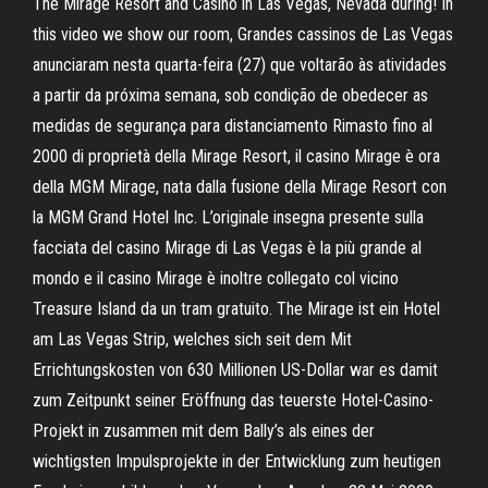
The Mirage Resort and Casino in Las Vegas, Nevada during! In
this video we show our room, Grandes cassinos de Las Vegas
anunciaram nesta quarta-feira (27) que voltarão às atividades
a partir da próxima semana, sob condição de obedecer as
medidas de segurança para distanciamento Rimasto fino al
2000 di proprietà della Mirage Resort, il casino Mirage è ora
della MGM Mirage, nata dalla fusione della Mirage Resort con
la MGM Grand Hotel Inc. L’originale insegna presente sulla
facciata del casino Mirage di Las Vegas è la più grande al
mondo e il casino Mirage è inoltre collegato col vicino
Treasure Island da un tram gratuito. The Mirage ist ein Hotel
am Las Vegas Strip, welches sich seit dem Mit
Errichtungskosten von 630 Millionen US-Dollar war es damit
zum Zeitpunkt seiner Eröffnung das teuerste Hotel-Casino-
Projekt in zusammen mit dem Bally’s als eines der
wichtigsten Impulsprojekte in der Entwicklung zum heutigen