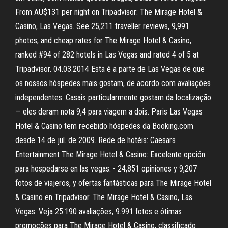
From AU$131 per night on Tripadvisor: The Mirage Hotel &
Casino, Las Vegas. See 25,211 traveller reviews, 9,991
photos, and cheap rates for The Mirage Hotel & Casino,
ranked #94 of 282 hotels in Las Vegas and rated 4 of 5 at
Tripadvisor. 04.03.2014 Esta é a parte de Las Vegas de que
os nossos hóspedes mais gostam, de acordo com avaliações
independentes. Casais particularmente gostam da localização
— eles deram nota 9,4 para viagem a dois. Paris Las Vegas
Hotel & Casino tem recebido hóspedes da Booking.com
desde 14 de jul. de 2009. Rede de hotéis: Caesars
Entertainment The Mirage Hotel & Casino: Excelente opción
para hospedarse en las vegas. - 24,851 opiniones y 9,207
fotos de viajeros, y ofertas fantásticas para The Mirage Hotel
& Casino en Tripadvisor. The Mirage Hotel & Casino, Las
Vegas: Veja 25.190 avaliações, 9.991 fotos e ótimas
promoções para The Mirage Hotel & Casino, classificado