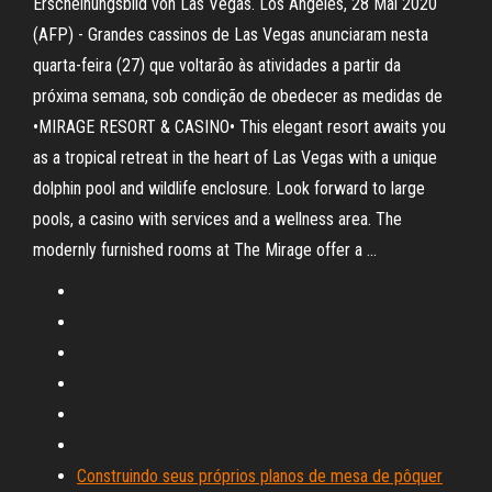
Erscheinungsbild von Las Vegas. Los Angeles, 28 Mai 2020
(AFP) - Grandes cassinos de Las Vegas anunciaram nesta
quarta-feira (27) que voltarão às atividades a partir da
próxima semana, sob condição de obedecer as medidas de
•MIRAGE RESORT & CASINO• This elegant resort awaits you
as a tropical retreat in the heart of Las Vegas with a unique
dolphin pool and wildlife enclosure. Look forward to large
pools, a casino with services and a wellness area. The
modernly furnished rooms at The Mirage offer a …
Construindo seus próprios planos de mesa de pôquer