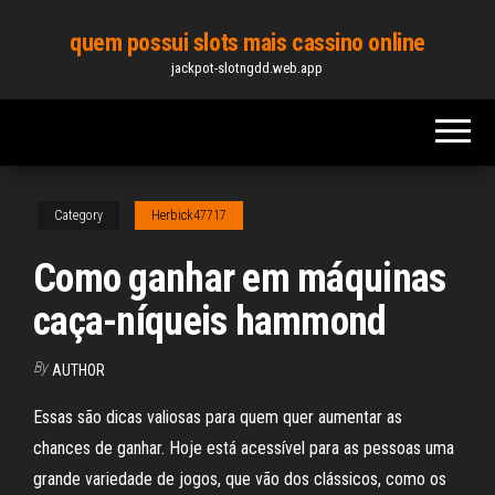
Skip
quem possui slots mais cassino online
to
jackpot-slotngdd.web.app
the
content
Category
Herbick47717
Como ganhar em máquinas
caça-níqueis hammond
By
AUTHOR
Essas são dicas valiosas para quem quer aumentar as
chances de ganhar. Hoje está acessível para as pessoas uma
grande variedade de jogos, que vão dos clássicos, como os