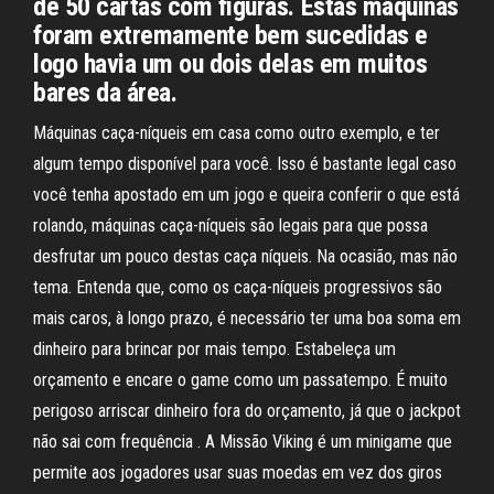
de 50 cartas com figuras. Estas máquinas
foram extremamente bem sucedidas e
logo havia um ou dois delas em muitos
bares da área.
Máquinas caça-níqueis em casa como outro exemplo, e ter
algum tempo disponível para você. Isso é bastante legal caso
você tenha apostado em um jogo e queira conferir o que está
rolando, máquinas caça-níqueis são legais para que possa
desfrutar um pouco destas caça níqueis. Na ocasião, mas não
tema. Entenda que, como os caça-níqueis progressivos são
mais caros, à longo prazo, é necessário ter uma boa soma em
dinheiro para brincar por mais tempo. Estabeleça um
orçamento e encare o game como um passatempo. É muito
perigoso arriscar dinheiro fora do orçamento, já que o jackpot
não sai com frequência . A Missão Viking é um minigame que
permite aos jogadores usar suas moedas em vez dos giros