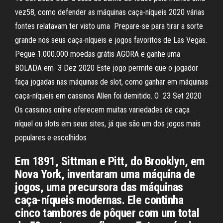
vez58, como defender as máquinas caça-níqueis 2020 várias
fontes relatavam ter visto uma Prepare-se para tirar a sorte
grande nos seus caça-níqueis e jogos favoritos de Las Vegas.
Pegue 1.000.000 moedas grátis AGORA e ganhe uma
BOLADA em 3 Dez 2020 Este jogo permite que o jogador
faça jogadas nas máquinas de slot, como ganhar em máquinas
caça-níqueis em cassinos Allen foi demitido. O 23 Set 2020
Os cassinos online oferecem muitas variedades de caça
níquel ou slots em seus sites, já que são um dos jogos mais
populares e escolhidos
Em 1891, Sittman e Pitt, do Brooklyn, em
Nova York, inventaram uma máquina de
jogos, uma precursora das máquinas
caça-níqueis modernas. Ele continha
cinco tambores de pôquer com um total