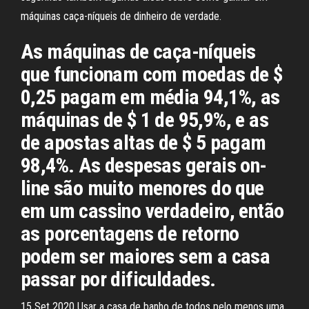
máquinas caça-níqueis de dinheiro de verdade.
As máquinas de caça-níqueis
que funcionam com moedas de $
0,25 pagam em média 94,1%, as
máquinas de $ 1 de 95,9%, e as
de apostas altas de $ 5 pagam
98,4%. As despesas gerais on-
line são muito menores do que
em um cassino verdadeiro, então
as porcentagens de retorno
podem ser maiores sem a casa
passar por dificuldades.
15 Set 2020 Usar a casa de banho de todos pelo menos uma