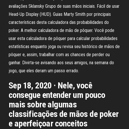
avaliações Sklansky Grupo de suas mãos iniciais. Fácil de usar
Head-Up Display (HUD). Guias Marty Smith por principais
características desta calculadora das probabilidades do
poker. A melhor calculadora de mão de pôquer. Você pode
usar esta calculadora de pôquer para calcular probabilidades
estatísticas enquanto joga ou revisa seu histórico de mãos de
pôquer e, assim, trabalhar com as chances de perder ou
ganhar. Divirta-se avisando aos seus amigos, na semana do
jogo, que eles deram um passo errado.
Sep 18, 2020 · Nele, você
consegue entender um pouco
mais sobre algumas
classificações de mãos de poker
e aperfeiçoar conceitos