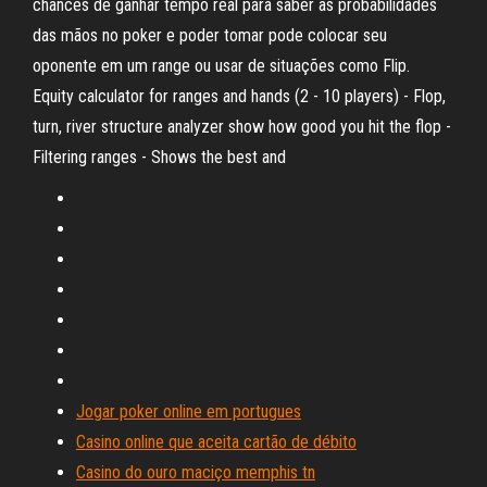
chances de ganhar tempo real para saber as probabilidades
das mãos no poker e poder tomar pode colocar seu
oponente em um range ou usar de situações como Flip.
Equity calculator for ranges and hands (2 - 10 players) - Flop,
turn, river structure analyzer show how good you hit the flop -
Filtering ranges - Shows the best and
Jogar poker online em portugues
Casino online que aceita cartão de débito
Casino do ouro maciço memphis tn