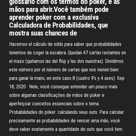
glossário com os termos do poker, e as
mãos para abrir.Você também pode
aprender poker com a exclusiva
Calculadora de Probabilidades, que
mostra suas chances de
Hacemos el cálculo de odds para saber que probabilidades
tenemos de coger la escalera. Quedan 47 cartas restantes en
el mazo (quitamos las del flop y las dos nuestras). Dividimos
este número por el número de cartas que nos vienen bien
para ganar la mano, en este caso 8 (cuatro 9's y 4 ases). Sep
18, 2020 · Nele, você consegue entender um pouco mais
sobre algumas classificações de mãos de poker e
aperfeiçoar conceitos essenciais sobre o tema.
Probabilidades do poker: calculando seus outs. Para calcular
precisamente as probabilidades de vencer uma mão, você
deve saber exatamente a quantidade de outs que você tem.