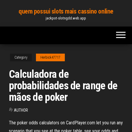
Skip
quem possui slots mais cassino online
to
jackpot-slotngdd.web.app
the
content
Category
Herbick47717
Calculadora de
probabilidades de range de
mãos de poker
By
AUTHOR
The poker odds calculators on CardPlayer.com let you run any
scenario that you see at the poker table, see your odds and