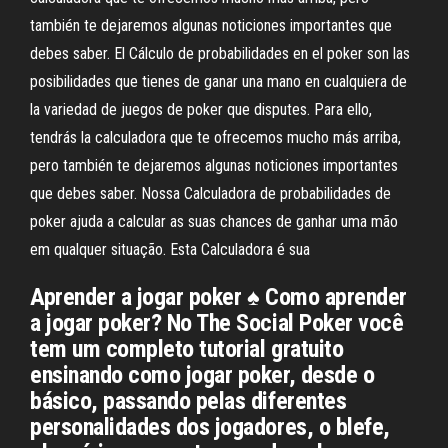
también te dejaremos algunas noticiones importantes que
debes saber. El Cálculo de probabilidades en el poker son las
posibilidades que tienes de ganar una mano en cualquiera de
la variedad de juegos de poker que disputes. Para ello,
tendrás la calculadora que te ofrecemos mucho más arriba,
pero también te dejaremos algunas noticiones importantes
que debes saber. Nossa Calculadora de probabilidades de
poker ajuda a calcular as suas chances de ganhar uma mão
em qualquer situação. Esta Calculadora é sua
Aprender a jogar poker ♠ Como aprender
a jogar poker? No The Social Poker você
tem um completo tutorial gratuito
ensinando como jogar poker, desde o
básico, passando pelas diferentes
personalidades dos jogadores, o blefe,