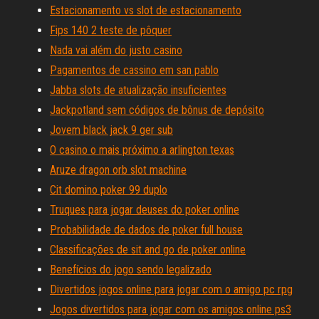
Estacionamento vs slot de estacionamento
Fips 140 2 teste de pôquer
Nada vai além do justo casino
Pagamentos de cassino em san pablo
Jabba slots de atualização insuficientes
Jackpotland sem códigos de bônus de depósito
Jovem black jack 9 ger sub
O casino o mais próximo a arlington texas
Aruze dragon orb slot machine
Cit domino poker 99 duplo
Truques para jogar deuses do poker online
Probabilidade de dados de poker full house
Classificações de sit and go de poker online
Benefícios do jogo sendo legalizado
Divertidos jogos online para jogar com o amigo pc rpg
Jogos divertidos para jogar com os amigos online ps3