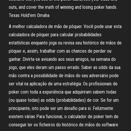
outs, and cover the math of winning and losing poker hands.
Texas Hold'em Omaha
A melhor calculadora de mão de pôquer. Você pode usar esta
calculadora de pôquer para calcular probabilidades
estatísticas enquanto joga ou revisa seu histórico de mãos de
pôquer e, assim, trabalhar com as chances de perder ou
ganhar. Divirta-se avisando aos seus amigos, na semana do
jogo, que eles deram um passo errado. Saber as odds da sua
mão contra a possibilidade de mãos do seu adversário pode
ser vital na aplicação de uma estratégia. Os profissionais de
poker com toda a experiência que adquiriram sabem todas
(ou quase todas) as odds (probabilidades) de cor. Se for um
principiante, isto pode ser um desafio para si. Felizmente
existem várias Para funcionar, o calculador de poker tem de
conseguir ler os ficheiros do histórico de mãos do software