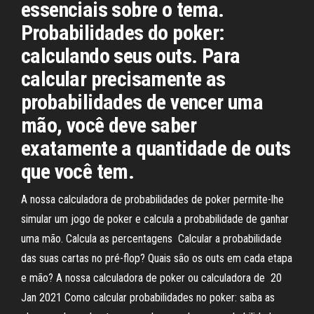
essenciais sobre o tema.
Probabilidades do poker:
calculando seus outs. Para
calcular precisamente as
probabilidades de vencer uma
mão, você deve saber
exatamente a quantidade de outs
que você tem.
A nossa calculadora de probabilidades de poker permite-lhe
simular um jogo de poker e calcula a probabilidade de ganhar
uma mão. Calcula as percentagens Calcular a probabilidade
das suas cartas no pré-flop? Quais são os outs em cada etapa
e mão? A nossa calculadora de poker ou calculadora de 20
Jan 2021 Como calcular probabilidades no poker: saiba as