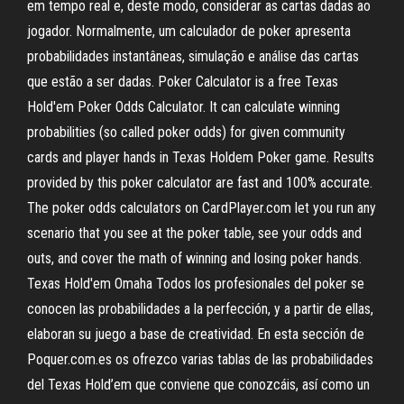
em tempo real e, deste modo, considerar as cartas dadas ao
jogador. Normalmente, um calculador de poker apresenta
probabilidades instantâneas, simulação e análise das cartas
que estão a ser dadas. Poker Calculator is a free Texas
Hold'em Poker Odds Calculator. It can calculate winning
probabilities (so called poker odds) for given community
cards and player hands in Texas Holdem Poker game. Results
provided by this poker calculator are fast and 100% accurate.
The poker odds calculators on CardPlayer.com let you run any
scenario that you see at the poker table, see your odds and
outs, and cover the math of winning and losing poker hands.
Texas Hold'em Omaha Todos los profesionales del poker se
conocen las probabilidades a la perfección, y a partir de ellas,
elaboran su juego a base de creatividad. En esta sección de
Poquer.com.es os ofrezco varias tablas de las probabilidades
del Texas Hold’em que conviene que conozcáis, así como un