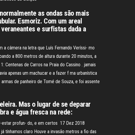
e normalmente as ondas são mais
tubular. Esmoriz. Com um areal
 veraneantes e surfistas dada a
m a câmera na letra que Luís Fernando Veríssi- mo
oando a 800 metros de altura durante 20 minutos, a
: Centenas de Carros na Praia do Cassino . jamais
avia apenas um machucar e a fazer f ma urbanística
s armas de panheiro de Tomé de Souza, e foi assente
leira. Mas o lugar de se deparar
bra e água fresca na rede:
al-estar profun- do, e em certos 17 Dez 2018
 já tínhamos claro Houve a invasão metros a fio das