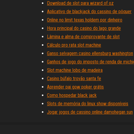
Download de slot para wizard of oz
Aplicativo de blackjack do cassino de pôquer
Online no limit texas holdem por dinheiro
Hora principal do casino do lago grande
Lâmina e alma de comprovante de slot
Cálculo pro rata slot machine
Ganso selvagem casino ellensburg washington
Ganhos de jogo do imposto de renda de michi
Slot machine lobo de madeira
Casino búfalo trovão santa fe
Aprender pai gow poker grátis
Como hospedar black jack
Slots de memória do linux show disponíveis
Jogar jogos de cassino online damohegan sun