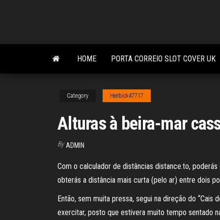
Skip
to
the
content
HOME
PORTA CORREIO SLOT COVER UK
Category
Herbick47717
Alturas à beira-mar cas
By
ADMIN
Com o calculador de distâncias distance.to, poderás 
obterás a distância mais curta (pelo ar) entre dois p
Então, sem muita pressa, segui na direção do “Cais 
exercitar, posto que estivera muito tempo sentado na