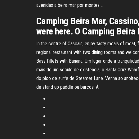
avenidas a beira mar por montes ..
Camping Beira Mar, Cassino, R
were here. O Camping Beira 
In the centre of Cascais, enjoy tasty meals of meat, f
regional restaurant with two dining rooms and welco
Bass Fillets with Banana, Um lugar onde a tranqüili
mais de um século de existência, o Santa Cruz Wharf
do pico de surfe de Steamer Lane. Venha ao anoitecer
de stand up paddle ou barcos. À