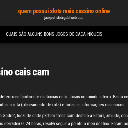
quem possui slots mais cassino online
jackpot-slotngdd.web.app
QUAIS SÃO ALGUNS BONS JOGOS DE CAÇA-NÍQUEIS
sino cais cam
determinar facilmente distâncias entre locais no mundo inteiro. Basta in
ontos, a rota (planeamento de rota) e todas as informações essenciais.
do Sodré”, local de onde partem trens com destino a Estoril, amiúde, c
s derradeiras 24 horas, resolvi seguir a pé até o meu destino. Foram p