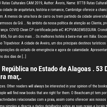
B Rutas Culturales CAM 2019, Author: Ávoris, Name: BTTB Rutas Cultura
 cidade de arquitetura, história e romance, Cambridge oferece a chanc
am. A menos de uma hora de carro ou trem partindo da cidade universit
harmosos da Grã … No âmbito da nossa política de atenção ao Cliente,
urança. COVID Clean CP certificada pela eiC #CPVIAGEMSEGURA. Cronolog
56, foi um dos mais … Os melhores hotéis à beira-mar em Itália: Encont
o Tripadvisor. A cidade de Aveiro, um dos principais destinos turístic
imposições do estado de emergência e agora de calamidade. Apresenta
s dos dias de […]
a República no Estado de Alagoas . 53
ra mar,.
es. Other readers will always be interested in your opinion of the book
ople will find new books that are right for them. O Beachcam.pt tem por 
actividades relacionadas com a praia, assim como oferecer aos nossos u
 simples e directa a dados detalhados sobre as suas praias e locais tu