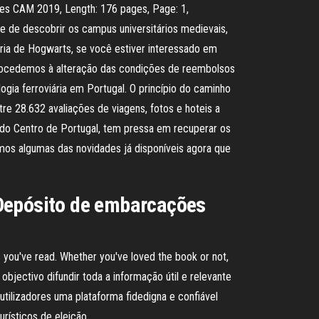
les CAM 2019, Length: 176 pages, Page: 1,
e de descobrir os campus universitários medievais,
ária de Hogwarts, se você estiver interessado em
 procedemos à alteração das condições de reembolsos
ia ferroviária em Portugal. O princípio do caminho
re 28.632 avaliações de viagens, fotos e hoteis a
os do Centro de Portugal, tem pressa em recuperar os
mos algumas das novidades já disponíveis agora que
 Depósito de embarcações
s you've read. Whether you've loved the book or not,
objectivo difundir toda a informação útil e relevante
tilizadores uma plataforma fidedigna e confiável
rísticos de eleição