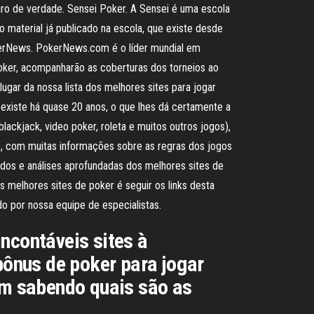
eiro de verdade. Sensei Poker. A Sensei é uma escola
material já publicado na escola, que existe desde
erNews. PokerNews.com é o líder mundial em
poker, acompanharão as coberturas dos torneios ao
ugar da nossa lista dos melhores sites para jogar
existe há quase 20 anos, o que lhes dá certamente a
blackjack, video poker, roleta e muitos outros jogos),
s, com muitas informações sobre as regras dos jogos
ados e análises aprofundadas dos melhores sites de
s melhores sites de poker é seguir os links desta
 por nossa equipe de especialistas.
ncontáveis sites à
 bônus de poker para jogar
cam sabendo quais são as