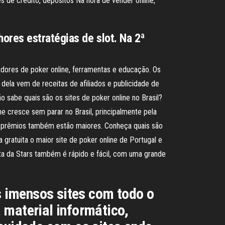
ões de crédito, depósitos Na hora de vender online,
ores estratégias de slot. Na 2ª
ores de poker online, ferramentas e educação. Os
dela vem de receitas de afiliados e publicidade de
 sabe quais são os sites de poker online no Brasil?
ne cresce sem parar no Brasil, principalmente pela
os prêmios também estão maiores. Conheça quais são
 gratuita o maior site de poker online de Portugal e
nta da Stars também é rápido e fácil, com uma grande
 imensos sites com todo o
 material informático,