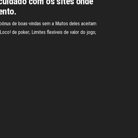
 cuidado com os sites onde
ento.
 bônus de boas-vindas sem a Muitos deles aceitam
! de poker; Limites flexíveis de valor do jogo;