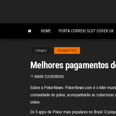
Skip
to
the
content
HOME
PORTA CORREIO SLOT COVER UK
Category
Elvington7310
Melhores pagamentos de 
By
MARK ZUCKERBERG
Sobre a PokerNews. PokerNews.com é o líder mundial 
comunidade do poker, acompanharão as coberturas do
online.
Os 5 apps de Poker mais populares no Brasil: O pôq