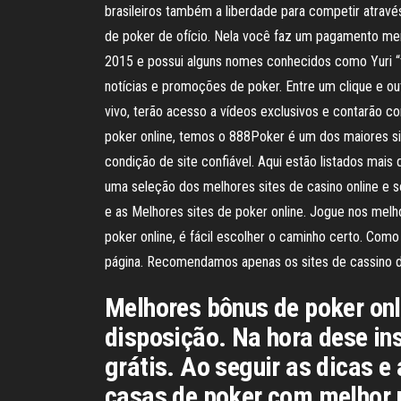
brasileiros também a liberdade para competir atravé
de poker de ofício. Nela você faz um pagamento men
2015 e possui alguns nomes conhecidos como Yuri 
notícias e promoções de poker. Entre um clique e ou
vivo, terão acesso a vídeos exclusivos e contarão co
poker online, temos o 888Poker é um dos maiores sit
condição de site confiável. Aqui estão listados mais 
uma seleção dos melhores sites de casino online e 
e as Melhores sites de poker online. Jogue nos mel
poker online, é fácil escolher o caminho certo. Como
página. Recomendamos apenas os sites de cassino de
Melhores bônus de poker onli
disposição. Na hora dese ins
grátis. Ao seguir as dicas 
casas de poker com melhor re