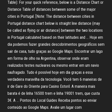
Table): For your quick reference, below is a Distance Chart or
Distance Table of distances between some of the major
cities in Portugal. [Note: The distance between cities in
Portugal distance chart below is straight line distance (may
be called as flying or air distance) between the two locations
in Portugal calculated based on their latitudes and … Hoje em
dia podemos fazer grandes descobrimentos geográficos sem
sair de casa, tudo graças ao Google Maps. Encontrar um lago
em forma de olho na Argentina, observar onde eram
realizados testes nucleares ou mesmo entrar em um navio
naufragado. Tudo é possível hoje em dia graças a essa
verdadeira maravilha da tecnologia. Você tem 6 maneiras de
ir de Gare do Oriente para Casino Estoril. A maneira mais
barata é de linha 16500 trem e linha 19001 trem, que custa
3€. A … Pontos do Local Guides Receba pontos ao enviar
conteúdo ao Google Maps. Avalie um lugar com