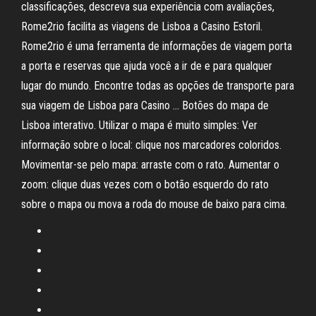
classificações, descreva sua experiência com avaliações,
Rome2rio facilita as viagens de Lisboa a Casino Estoril.
Rome2rio é uma ferramenta de informações de viagem porta
a porta e reservas que ajuda você a ir de e para qualquer
lugar do mundo. Encontre todas as opções de transporte para
sua viagem de Lisboa para Casino … Botões do mapa de
Lisboa interativo. Utilizar o mapa é muito simples: Ver
informação sobre o local: clique nos marcadores coloridos.
Movimentar-se pelo mapa: arraste com o rato. Aumentar o
zoom: clique duas vezes com o botão esquerdo do rato
sobre o mapa ou mova a roda do mouse de baixo para cima.