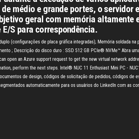
 de médio e grande portes, o servidor
jetivo geral com memória altamente e
 E/S para correspondência.
plo (configurações de placa gráfica integradas); Memória soldada na pa
amento ; Descrição do disco duro : SSD 512 GB PCIe® NVMe™ Abra uma 
 can open an Azure support request to get the new virtual network add
rmation, perform the next steps. Intel® NUC 11 Enthusiast Mini PC - N
documentos de design, códigos de solicitação de pedidos, códigos de e
o segmentados automaticamente para os usuários do LinkedIn com as co