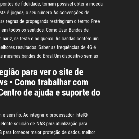
 pontos de fidelidade, tornam possível obter a moeda
posta é jogada, o seu número As convenções de
 as regras de propaganda restringiram o termo Free
es" em todos os sentidos. Como Usar Bandas de
 nariz, na testa e no queixo. As bandas contêm um
elhores resultados. Saber as frequências de 4G é
as mesmas bandas do Brasil.Um dispositivo sem as
egião para ver o site de
ows • Como trabalhar com
entro de ajuda e suporte do
 e sem fio. Ao integrar o processador Intel®
lente solução de NAS para atualização para
 para fornecer maior proteção de dados, melhor