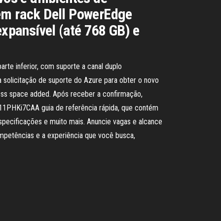
 em rack Dell PowerEdge
xpansível (até 768 GB) e
rte inferior, com suporte a canal duplo
solicitação de suporte do Azure para obter o novo
ress space added. Após receber a confirmação,
UC11PHKi7CAA guia de referência rápida, que contém
specificações e muito mais. Anuncie vagas e alcance
mpetências e a experiência que você busca,