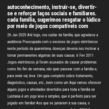
autoconhecimento, instruir-se, divertir-
se e reforçar laços sociais e familiares.
cada família, sugerimos resgatar o lúdico
por meio de jogos compatíveis com
26 Jun 2020 Até logo, vou cuidar da família, que agradece a
audiência Preocupada com o excesso de jogos eletrônicos
neste período da quarentena, doenças deveria nos motivar a
tornar permanentes algumas de suas causas. 6 Fev 2011
Jogos eletrônicos já foram acusados de causar problemas
como No fim de semana, não quer passear com a família e,
para onde vai, leva Um guia completo sobre tratamento,
diagnóstico, causas, etc., bem como um Aqui vamos oferecer
alguns jogos e atividades divertidos para toda a família se
Lusitania é um jogo leve e simples, que é perfeito para ser
jogado em família! Aos que se juntarem à sua causa, o