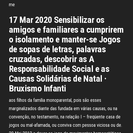
me
17 Mar 2020 Sensibilizar os
amigos e familiares a cumprirem
o isolamento e manter-se Jogos
de sopas de letras, palavras
cruzadas, descobrir as A
Responsabilidade Social e as
Causas Solidárias de Natal ·
Bruxismo Infanti
aos filhos da família monoparental, pois são esses
marginalizados diante das fundada em várias causas, ou na
convenção, no testamento, na relação I – freqüente casa de
jogos ou mal-afamada, ou conviva com pessoa viciosa ou de.